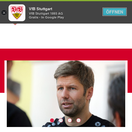
VfB Stuttgart
ÖFFNEN
×
VfB Stuttgart 1893 AG
Menü
Gratis - In Google Play