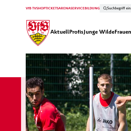
VfB TV
SHOP
TICKETS
ARENA
SERVICE
BILDUNG
Aktuell
Profis
Junge Wilde
Fraue