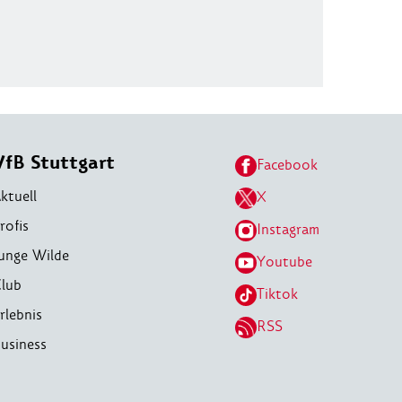
VfB Stuttgart
Facebook
ktuell
X
rofis
Instagram
unge Wilde
Youtube
lub
Tiktok
rlebnis
RSS
usiness