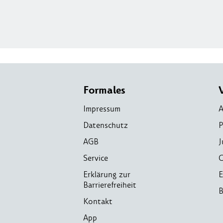
Formales
Impressum
A
Datenschutz
P
AGB
J
Service
C
Erklärung zur
E
Barrierefreiheit
B
Kontakt
App