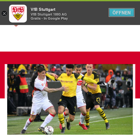
VfB Stuttgart
ÖFFNEN
×
VfB Stuttgart 1893 AG
Menü
Gratis - In Google Play