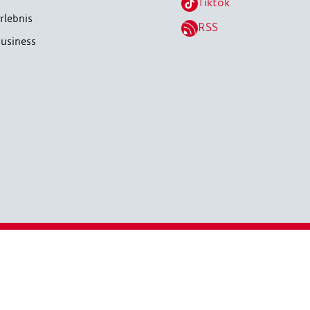
Tiktok
rlebnis
RSS
usiness