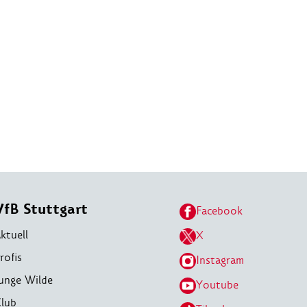
VfB Stuttgart
Facebook
ktuell
X
rofis
Instagram
unge Wilde
Youtube
lub