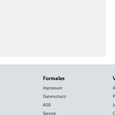
Formales
Impressum
A
Datenschutz
P
AGB
J
Service
C