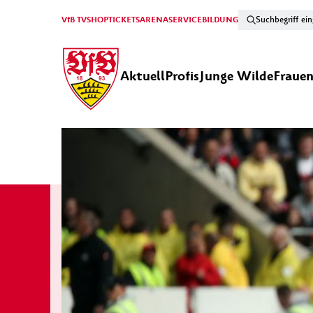
VfB TV
SHOP
TICKETS
ARENA
SERVICE
BILDUNG
Aktuell
Profis
Junge Wilde
Fraue