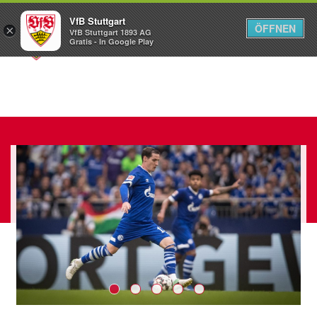
VfB Stuttgart
ÖFFNEN
×
VfB Stuttgart 1893 AG
Menü
Gratis - In Google Play