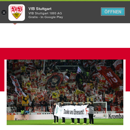
VfB Stuttgart
ÖFFNEN
×
VfB Stuttgart 1893 AG
Menü
Gratis - In Google Play