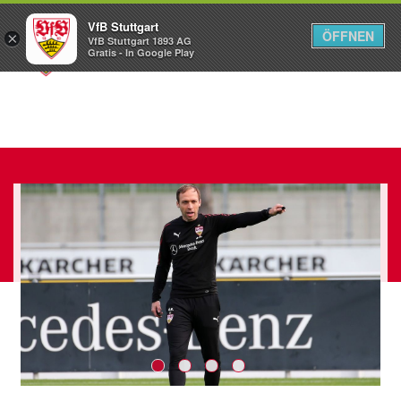
VfB Stuttgart
ÖFFNEN
×
VfB Stuttgart 1893 AG
Menü
Gratis - In Google Play