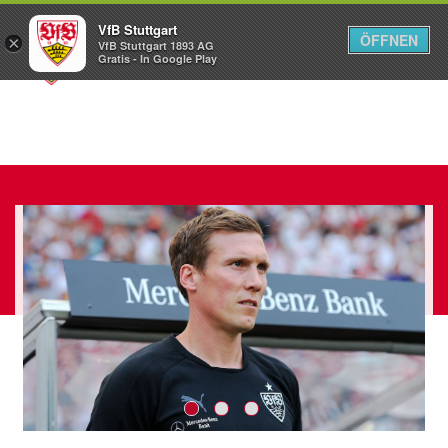
VfB Stuttgart
ÖFFNEN
×
VfB Stuttgart 1893 AG
Menü
Gratis - In Google Play