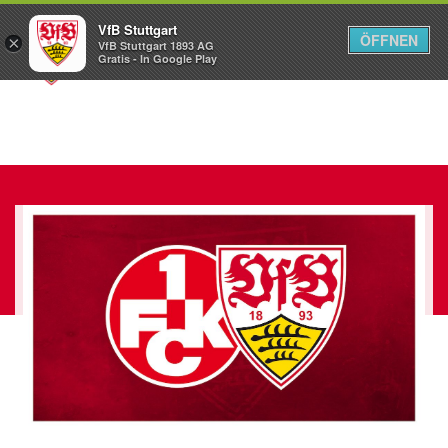
VfB Stuttgart
ÖFFNEN
×
VfB Stuttgart 1893 AG
Menü
Gratis - In Google Play