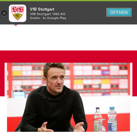
VfB Stuttgart
ÖFFNEN
×
VfB Stuttgart 1893 AG
Menü
Gratis - In Google Play