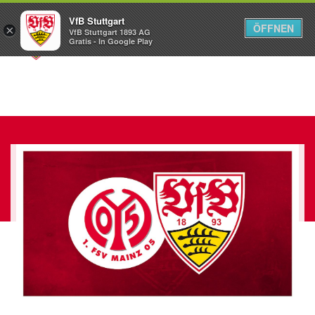
VfB Stuttgart
ÖFFNEN
×
VfB Stuttgart 1893 AG
Menü
Gratis - In Google Play