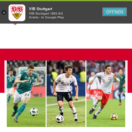
VfB Stuttgart
ÖFFNEN
×
VfB Stuttgart 1893 AG
Menü
Gratis - In Google Play