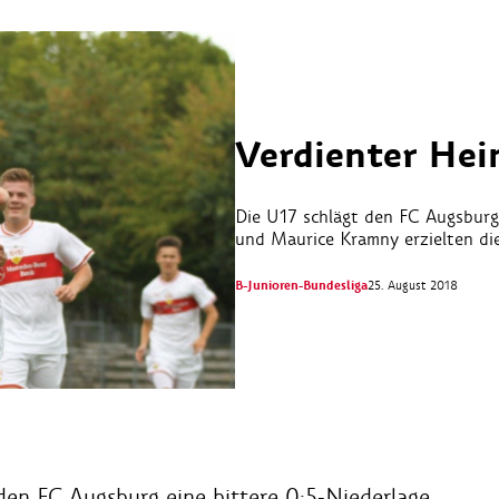
Verdienter Hei
Die U17 schlägt den FC Augsburg i
und Maurice Kramny erzielten di
B-Junioren-Bundesliga
25. August 2018
 den FC Augsburg eine bittere 0:5-Niederlage.