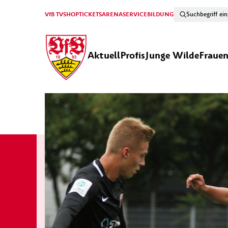
VfB TV
SHOP
TICKETS
ARENA
SERVICE
BILDUNG
Aktuell
Profis
Junge Wilde
Fraue