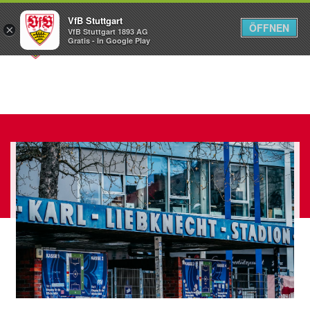
VfB Stuttgart
ÖFFNEN
×
VfB Stuttgart 1893 AG
Menü
Gratis - In Google Play