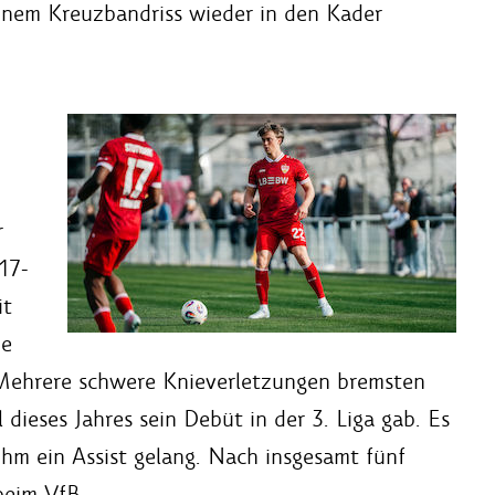
einem Kreuzbandriss wieder in den Kader
r
17-
it
ie
 Mehrere schwere Knieverletzungen bremsten
l dieses Jahres sein Debüt in der 3. Liga gab. Es
ihm ein Assist gelang. Nach insgesamt fünf
beim VfB.