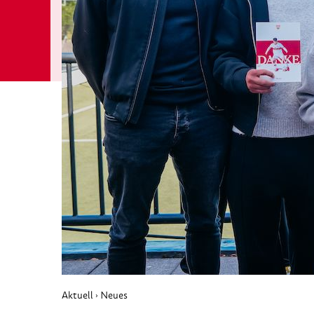
Aktuell
Neues
›