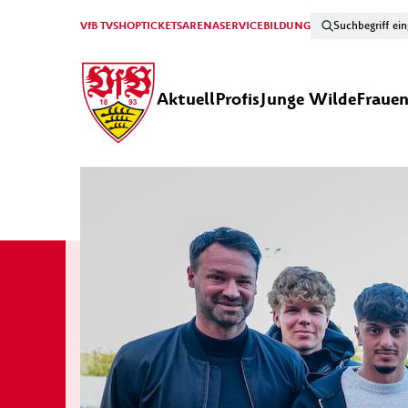
VfB TV
SHOP
TICKETS
ARENA
SERVICE
BILDUNG
Aktuell
Profis
Junge Wilde
Fraue