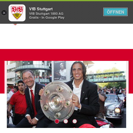
VfB Stuttgart
ÖFFNEN
×
VfB Stuttgart 1893 AG
Menü
Gratis - In Google Play