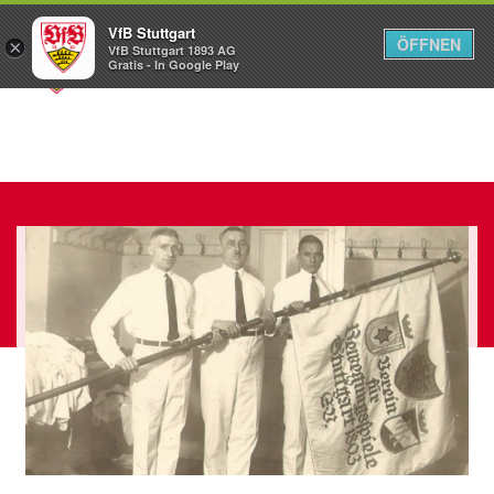
VfB Stuttgart
ÖFFNEN
×
VfB Stuttgart 1893 AG
Menü
Gratis - In Google Play