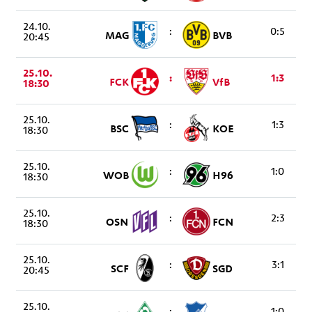
24.10.
:
0:5
MAG
BVB
20:45
25.10.
:
1:3
FCK
VfB
18:30
25.10.
:
1:3
BSC
KOE
18:30
25.10.
:
1:0
WOB
H96
18:30
25.10.
:
2:3
OSN
FCN
18:30
25.10.
:
3:1
SCF
SGD
20:45
25.10.
:
1:0