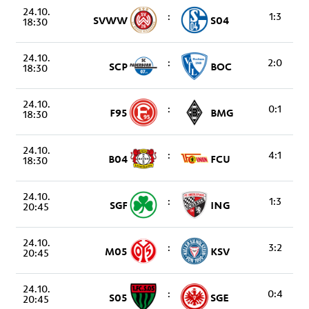
24.10.
:
1:3
SVWW
S04
18:30
24.10.
:
2:0
SCP
BOC
18:30
24.10.
:
0:1
F95
BMG
18:30
24.10.
:
4:1
B04
FCU
18:30
24.10.
:
1:3
SGF
ING
20:45
24.10.
:
3:2
M05
KSV
20:45
24.10.
:
0:4
S05
SGE
20:45