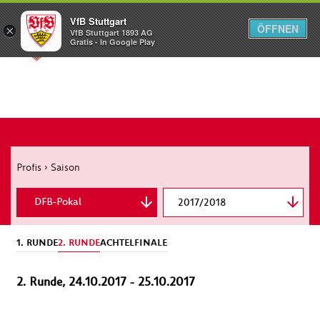
VfB Stuttgart
ÖFFNEN
×
VfB Stuttgart 1893 AG
Menü
Gratis - In Google Play
Profis
›
Saison
DFB-Pokal
2017/2018
Bundesliga
1. RUNDE
2. RUNDE
ACHTELFINALE
2. Runde, 24.10.2017 - 25.10.2017