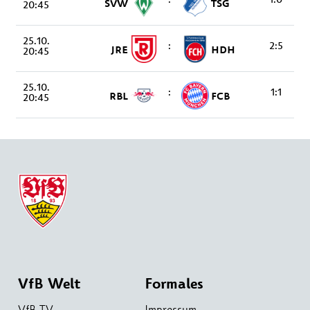
SVW
TSG
20:45
25.10.
:
2:5
JRE
HDH
20:45
25.10.
:
1:1
RBL
FCB
20:45
VfB Welt
Formales
VfB TV
Impressum