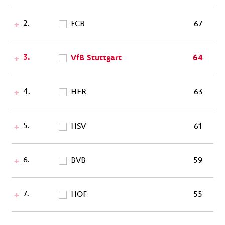
2.
FCB
67
3.
VfB Stuttgart
64
4.
HER
63
5.
HSV
61
6.
BVB
59
7.
HOF
55