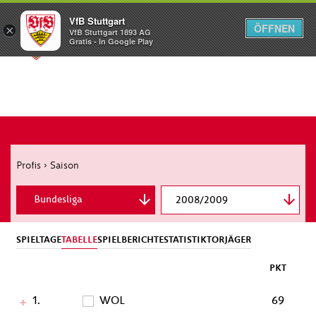
VfB Stuttgart
ÖFFNEN
×
VfB Stuttgart 1893 AG
Menü
Gratis - In Google Play
Profis
›
Saison
Bundesliga
2008/2009
DFB-Pokal
SPIELTAGE
TABELLE
SPIELBERICHTE
STATISTIK
TORJÄGER
PKT
1.
WOL
69