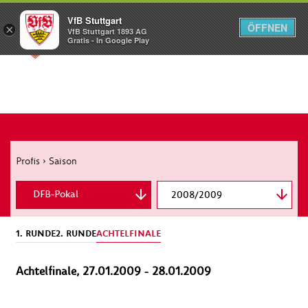
VfB Stuttgart
ÖFFNEN
×
VfB Stuttgart 1893 AG
Menü
Gratis - In Google Play
Profis
›
Saison
DFB-Pokal
2008/2009
Bundesliga
1. RUNDE
2. RUNDE
ACHTELFINALE
Achtelfinale, 27.01.2009 - 28.01.2009