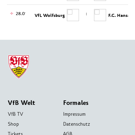
28.01.
:
VfL Wolfsburg
F.C. Hansa R
VfB Welt
Formales
VfB TV
Impressum
Shop
Datenschutz
Tickets
AGB