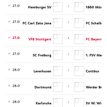
27.01.
:
Hamburger SV
1860 Münch
27.01.
:
FC Carl Zeiss Jena
FC Schalke 
27.01.
:
VfB Stuttgart
FC Bayern M
27.01.
:
SC Freiburg
1. FSV Mainz
28.01.
:
Leverkusen
Cottbus
28.01.
:
Dortmund
Werder Brem
28.01.
:
Karlsruhe
SV W. Wiesb