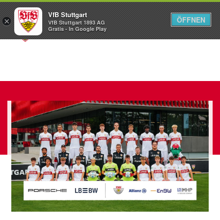
VfB Stuttgart
ÖFFNEN
×
VfB Stuttgart 1893 AG
Menü
Gratis - In Google Play