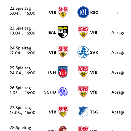
22.
:
VfB
KSC
-:-
3.04.
16:00
23.
:
BAL
VfB
Absage
10.04.
16:00
24.
:
VfB
SVK
Absage
17.04.
16:00
25.
:
FCH
VfB
Absage
24.04.
16:00
26.
:
SGHD
VfB
Absage
1.05.
16:00
27.
:
VfB
TSG
Absage
15.05.
16:00
28.
: