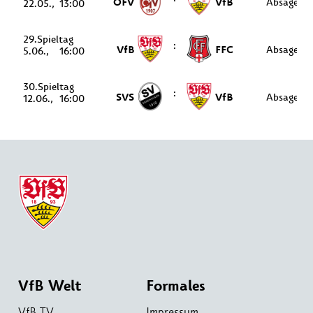
OFV
VfB
Absage
22.05.
13:00
29.
:
VfB
FFC
Absage
5.06.
16:00
30.
:
SVS
VfB
Absage
12.06.
16:00
VfB Welt
Formales
VfB TV
Impressum