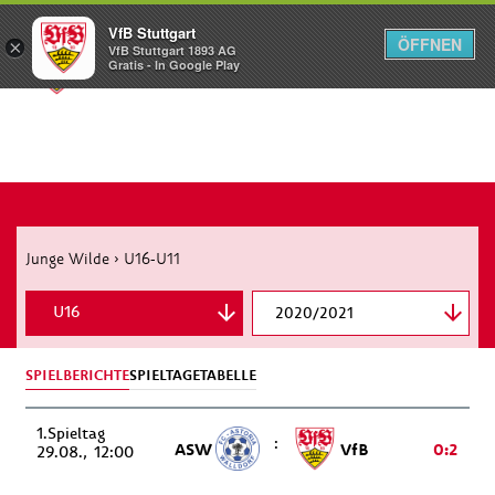
VfB Stuttgart
ÖFFNEN
×
VfB Stuttgart 1893 AG
Menü
Gratis - In Google Play
Junge Wilde
›
U16-U11
U16
2020/2021
U15
SPIELBERICHTE
SPIELTAGE
TABELLE
U14
1.
U13
:
ASW
VfB
0:2
29.08.
12:00
U12