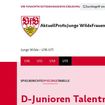
VfB TV
SHOP
TICKETS
ARENA
SERVICE
BILDUNG
Aktuell
Profis
Junge Wilde
Fraue
Junge Wilde
›
U16-U11
U16
U15
U14
U13
SPIELBERICHTE
SPIELTAGE
TABELLE
D-Junioren Talent