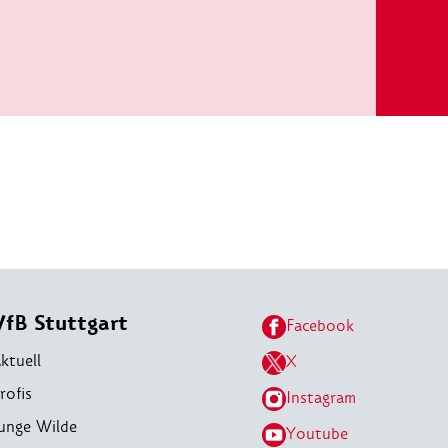
VfB Stuttgart
Facebook
ktuell
X
rofis
Instagram
unge Wilde
Youtube