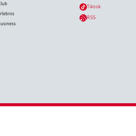
lub
Tiktok
rlebnis
RSS
usiness