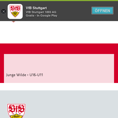
VfB Stuttgart
ÖFFNEN
×
VfB Stuttgart 1893 AG
Menü
Gratis - In Google Play
Junge Wilde
›
U16-U11