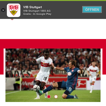
VfB Stuttgart
ÖFFNEN
×
VfB Stuttgart 1893 AG
Menü
Gratis - In Google Play