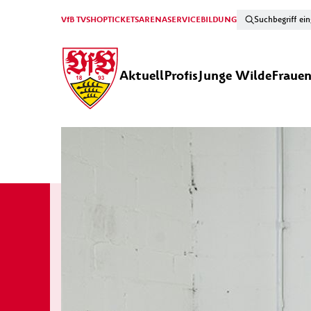
VfB TV
SHOP
TICKETS
ARENA
SERVICE
BILDUNG
Aktuell
Profis
Junge Wilde
Fraue