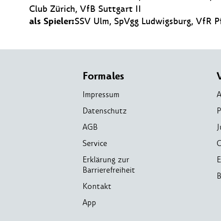
Club Zürich, VfB Suttgart II
als Spieler:
SSV Ulm, SpVgg Ludwigsburg, VfR Pf
Formales
Impressum
A
Datenschutz
P
AGB
J
Service
C
Erklärung zur
E
Barrierefreiheit
B
Kontakt
App