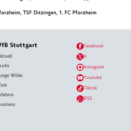
orzheim, TSF Ditzingen, 1. FC Pforzheim
VfB Stuttgart
Facebook
ktuell
X
rofis
Instagram
unge Wilde
Youtube
lub
Tiktok
rlebnis
RSS
usiness