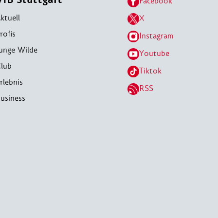
Facebook
ktuell
X
rofis
Instagram
unge Wilde
Youtube
lub
Tiktok
rlebnis
RSS
usiness