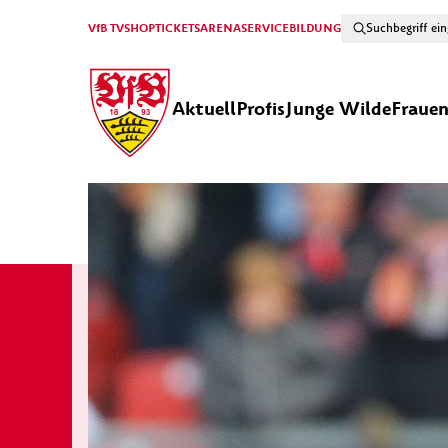
VfB TV
SHOP
TICKETS
ARENA
SERVICE
BILDUNG
Aktuell
Profis
Junge Wilde
Fraue