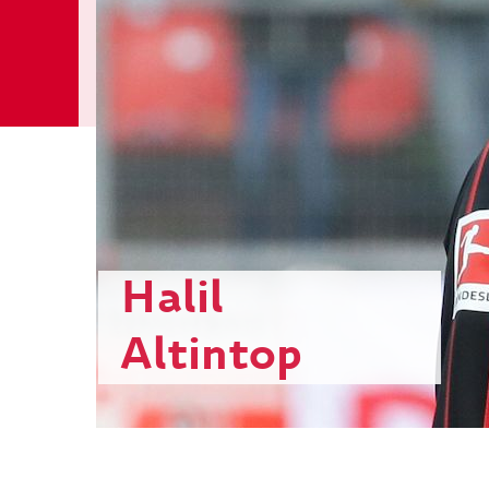
Halil
Altintop