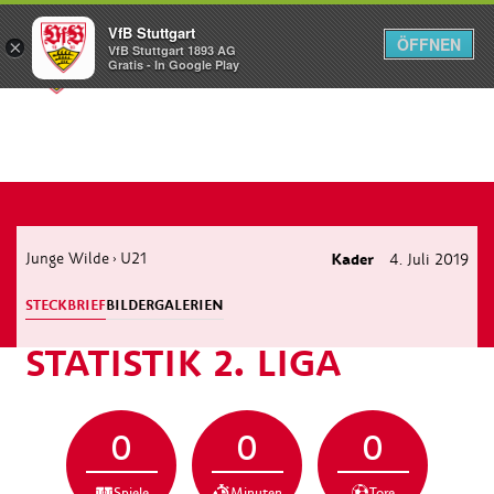
VfB Stuttgart
ÖFFNEN
×
VfB Stuttgart 1893 AG
Menü
Gratis - In Google Play
Junge Wilde
U21
Kader
4. Juli 2019
›
STECKBRIEF
BILDERGALERIEN
STATISTIK 2. LIGA
0
0
0
Spiele
Minuten
Tore