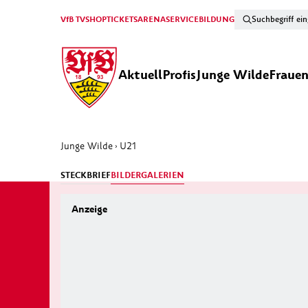
VfB TV
SHOP
TICKETS
ARENA
SERVICE
BILDUNG
Aktuell
Profis
Junge Wilde
Fraue
Junge Wilde
U21
›
STECKBRIEF
BILDERGALERIEN