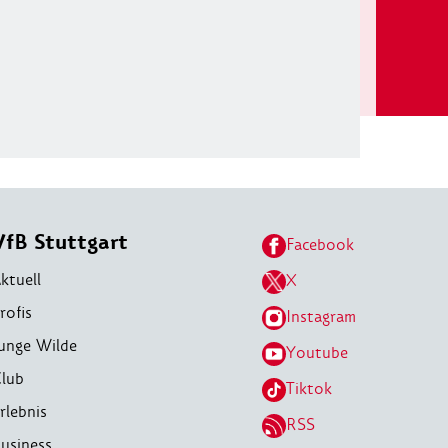
VfB Stuttgart
Facebook
ktuell
X
rofis
Instagram
unge Wilde
Youtube
lub
Tiktok
rlebnis
RSS
usiness