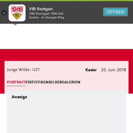
VfB Stuttgart
ÖFFNEN
×
VfB Stuttgart 1893 AG
Menü
Gratis - In Google Play
Junge Wilde
U21
Kader
20. Juni 2018
›
PORTRAIT
STATISTIKEN
BILDERGALERIEN