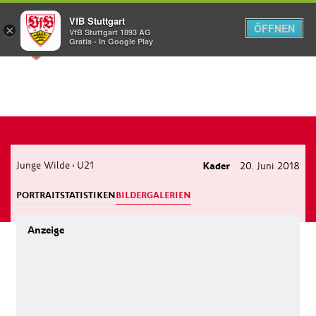
VfB Stuttgart
ÖFFNEN
×
VfB Stuttgart 1893 AG
Menü
Gratis - In Google Play
Junge Wilde
U21
Kader
20. Juni 2018
›
PORTRAIT
STATISTIKEN
BILDERGALERIEN