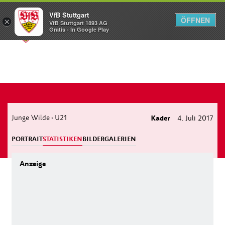
VfB Stuttgart
ÖFFNEN
×
VfB Stuttgart 1893 AG
Menü
Gratis - In Google Play
Junge Wilde
U21
Kader
4. Juli 2017
›
PORTRAIT
STATISTIKEN
BILDERGALERIEN