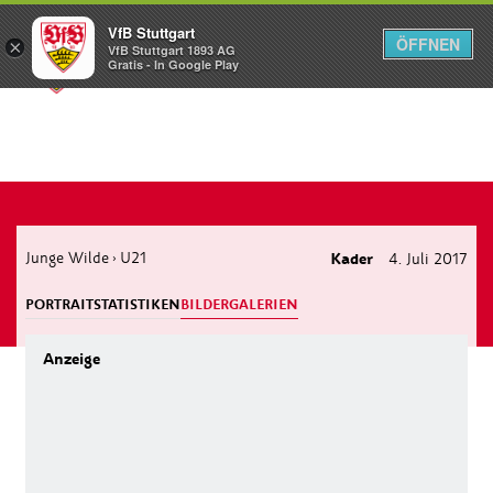
VfB Stuttgart
ÖFFNEN
×
VfB Stuttgart 1893 AG
Menü
Gratis - In Google Play
Junge Wilde
U21
Kader
4. Juli 2017
›
PORTRAIT
STATISTIKEN
BILDERGALERIEN