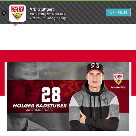
VfB Stuttgart
ÖFFNEN
×
VfB Stuttgart 1893 AG
Menü
Gratis - In Google Play