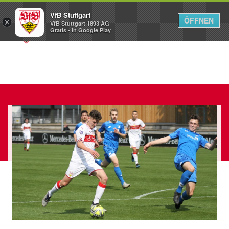
VfB Stuttgart
ÖFFNEN
×
VfB Stuttgart 1893 AG
Menü
Gratis - In Google Play