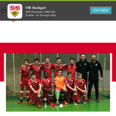
VfB Stuttgart
ÖFFNEN
×
VfB Stuttgart 1893 AG
Menü
Gratis - In Google Play