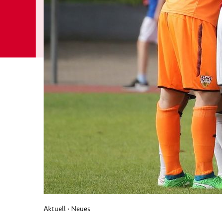
Aktuell
Neues
›