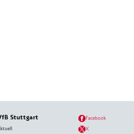
VfB Stuttgart
Facebook
ktuell
X