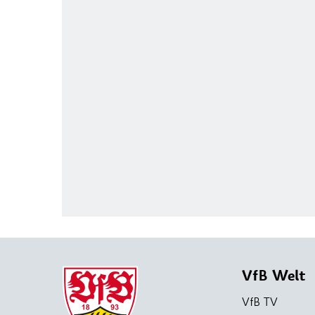
VfB Welt
VfB TV