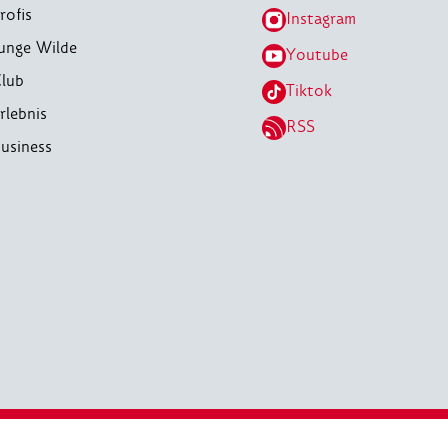
rofis
Instagram
unge Wilde
Youtube
lub
Tiktok
rlebnis
RSS
usiness