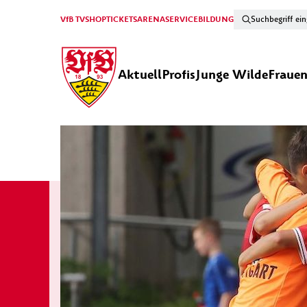
VfB TV
SHOP
TICKETS
ARENA
SERVICE
BILDUNG
Aktuell
Profis
Junge Wilde
Fraue