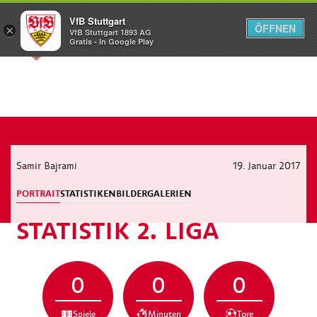
VfB Stuttgart
ÖFFNEN
×
VfB Stuttgart 1893 AG
Menü
Gratis - In Google Play
Samir Bajrami
19. Januar 2017
PORTRAIT
STATISTIKEN
BILDERGALERIEN
STATISTIK 2. LIGA
0
0
0
Spiele
Minuten
Tore