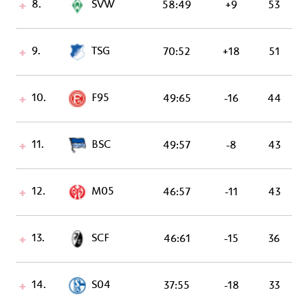
8.
SVW
58:49
+9
53
9.
TSG
70:52
+18
51
10.
F95
49:65
-16
44
11.
BSC
49:57
-8
43
12.
M05
46:57
-11
43
13.
SCF
46:61
-15
36
14.
S04
37:55
-18
33