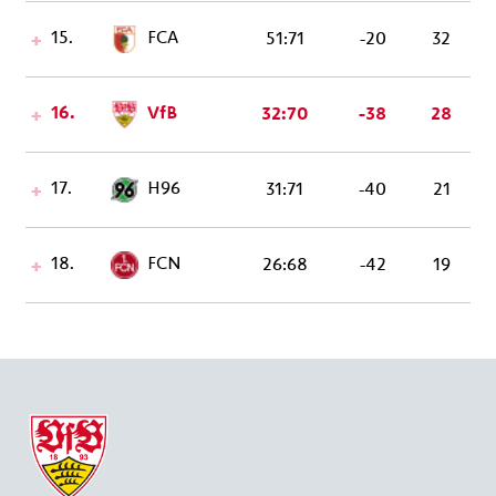
15.
FCA
51:71
-20
32
16.
VfB
32:70
-38
28
17.
H96
31:71
-40
21
18.
FCN
26:68
-42
19