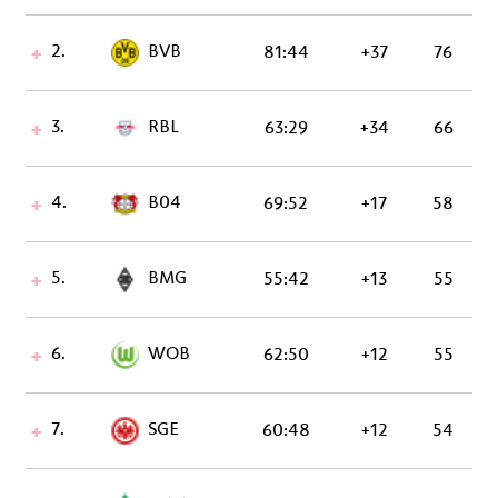
2.
BVB
81:44
+37
76
3.
RBL
63:29
+34
66
4.
B04
69:52
+17
58
5.
BMG
55:42
+13
55
6.
WOB
62:50
+12
55
7.
SGE
60:48
+12
54