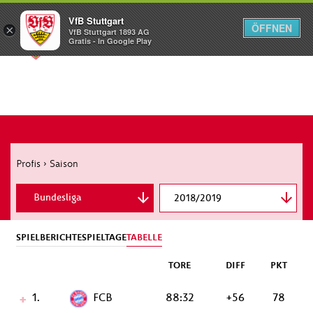
VfB Stuttgart
ÖFFNEN
×
VfB Stuttgart 1893 AG
Menü
Gratis - In Google Play
Profis
›
Saison
Bundesliga
2018/2019
DFB-Pokal
SPIELBERICHTE
SPIELTAGE
TABELLE
TORE
DIFF
PKT
1.
FCB
88:32
+56
78