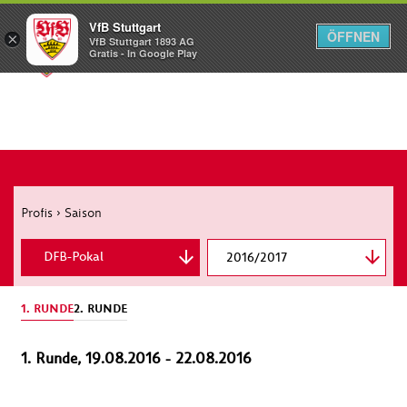
VfB Stuttgart
ÖFFNEN
×
VfB Stuttgart 1893 AG
Menü
Gratis - In Google Play
Profis
›
Saison
DFB-Pokal
2016/2017
2. Bundesliga
1. RUNDE
2. RUNDE
1. Runde, 19.08.2016 - 22.08.2016