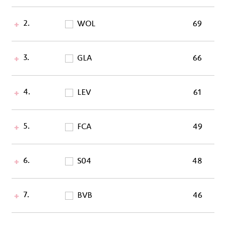
2.
WOL
69
3.
GLA
66
4.
LEV
61
5.
FCA
49
6.
S04
48
7.
BVB
46