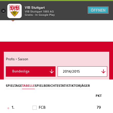
VfB Stuttgart
ÖFFNEN
×
VfB Stuttgart 1893 AG
Menü
Gratis - In Google Play
Profis
›
Saison
Bundesliga
2014/2015
DFB-Pokal
SPIELTAGE
TABELLE
SPIELBERICHTE
STATISTIK
TORJÄGER
PKT
1.
FCB
79