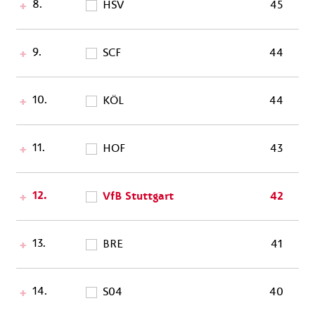
8.
HSV
45
9.
SCF
44
10.
KÖL
44
11.
HOF
43
12.
VfB Stuttgart
42
13.
BRE
41
14.
S04
40