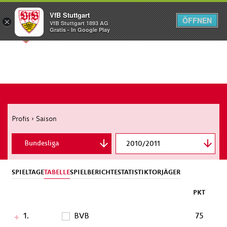
VfB Stuttgart
ÖFFNEN
×
VfB Stuttgart 1893 AG
Menü
Gratis - In Google Play
Profis
›
Saison
Bundesliga
2010/2011
DFB-Pokal
SPIELTAGE
TABELLE
SPIELBERICHTE
STATISTIK
TORJÄGER
UEFA Europa League
PKT
1.
BVB
75