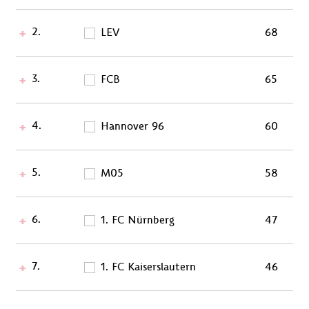
2.
LEV
68
3.
FCB
65
4.
Hannover 96
60
5.
M05
58
6.
1. FC Nürnberg
47
7.
1. FC Kaiserslautern
46