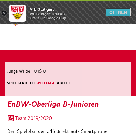
VfB Stuttgart
ÖFFNEN
×
VfB Stuttgart 1893 AG
Menü
Gratis - In Google Play
Junge Wilde
›
U16-U11
SPIELBERICHTE
SPIELTAGE
TABELLE
EnBW-Oberliga B-Junioren
Team 2019/2020
Den Spielplan der U16 direkt aufs Smartphone