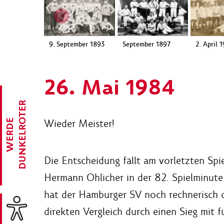
9. September 1893
September 1897
2. April 
26. Mai 1984
R
Wieder Meister!
W
E
R
D
E
D
U
N
K
E
L
R
O
T
E
Die Entscheidung fällt am vorletzten Spi
Hermann Ohlicher in der 82. Spielminute 
hat der Hamburger SV noch rechnerisch d
direkten Vergleich durch einen Sieg mit 