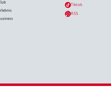
lub
Tiktok
rlebnis
RSS
usiness