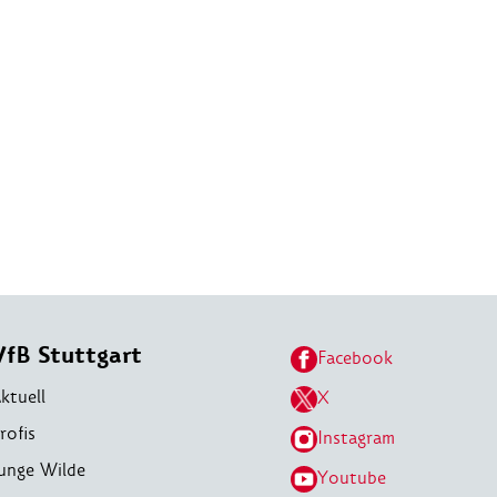
VfB Stuttgart
Facebook
ktuell
X
rofis
Instagram
unge Wilde
Youtube