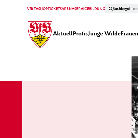
VfB TV
SHOP
TICKETS
ARENA
SERVICE
BILDUNG
Aktuell
Profis
Junge Wilde
Fraue