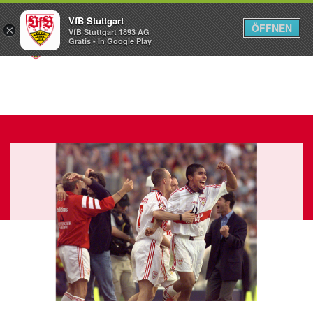
VfB Stuttgart
ÖFFNEN
×
VfB Stuttgart 1893 AG
Menü
Gratis - In Google Play