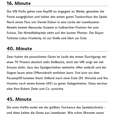
16. Minute
Die VfB Profis gehen vom Anpfiff an engagiert zu Werke, gestalten die
Partie ausgeglichen und haben den ersten guten Torabschluss des Spiels.
Nach einem Pass von Daniel Didavi in eine Lücke der Leverkusener
Abwehr kommt Alexander Esswein in halbrechter Position frei zum
Schuss. Der Mittelfeldspieler zieht auf den kurzen Pfosten. Der Bayer-
Torhüter Lukas Hradecky ist zur Stelle und klärt zur Ecke.
40. Minute
Zwar haben die passsicheren Gäste im Laufe des ersten Durchgangs mit
etwa 70 Prozent deutlich mehr Ballbesitz, doch der VfB sorgt mit viel
Einsatz dafür, dass das Spielgeschehen weiterhin offen verläuft und der
Gegner kaum seine Offensivkraft entfalten kann. Erst kurz vor dem
Pausenpfiff kommen Kevin Volland nach einer Ecke (39. Minute) und Kai
Havertz nach einem Konter (40') zu guten Gelegenheiten. Diese machen
aber Ron-Robert Zieler und Co. zunichte.
45. Minute
Die erste Hälfte endet mit der größten Torchance des Spielabschnitts -
und diese haben die Gäste aus Leverkusen. Wie schon Minuten zuvor