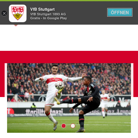
VfB Stuttgart
ÖFFNEN
×
VfB Stuttgart 1893 AG
Menü
Gratis - In Google Play