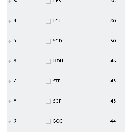
3.
EBS
66
4.
FCU
60
5.
SGD
50
6.
HDH
46
7.
STP
45
8.
SGF
45
9.
BOC
44