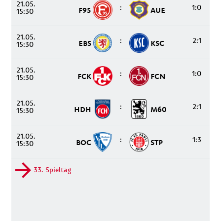
21.05.
:
1:0
F95
AUE
15:30
21.05.
:
2:1
EBS
KSC
15:30
21.05.
:
1:0
FCK
FCN
15:30
21.05.
:
2:1
HDH
M60
15:30
21.05.
:
1:3
BOC
STP
15:30
33. Spieltag