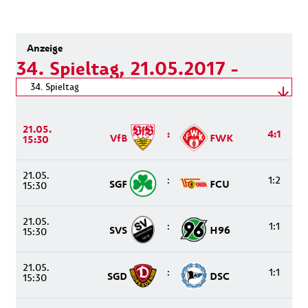
34. Spieltag, 21.05.2017 -
21.05.2017
Spieltag wählen
34. Spieltag
21.05.2017 - 21.05.2017
21.05.
:
4:1
VfB
FWK
15:30
21.05.
:
1:2
SGF
FCU
15:30
21.05.
:
1:1
SVS
H96
15:30
21.05.
:
1:1
SGD
DSC
15:30