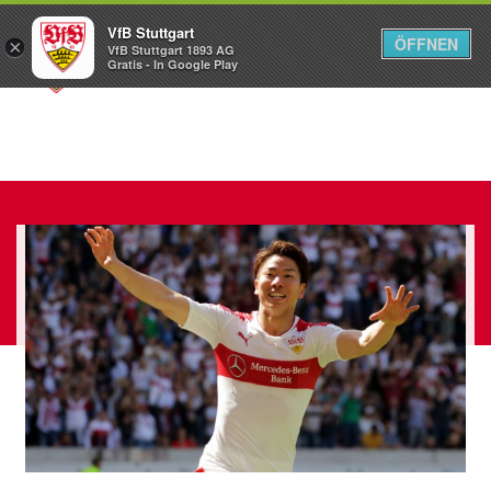
VfB Stuttgart
ÖFFNEN
×
VfB Stuttgart 1893 AG
Menü
Gratis - In Google Play