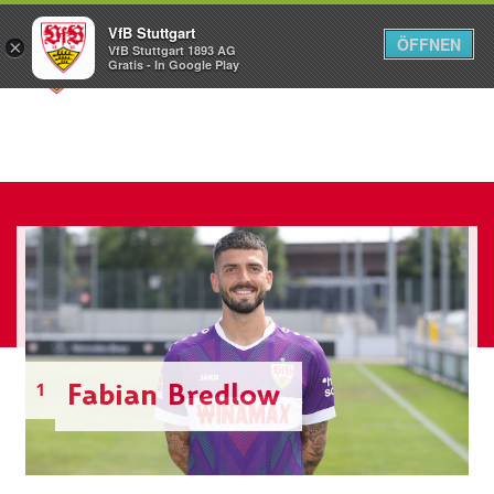
VfB Stuttgart
ÖFFNEN
×
VfB Stuttgart 1893 AG
Menü
Gratis - In Google Play
Fabian Bredlow
1