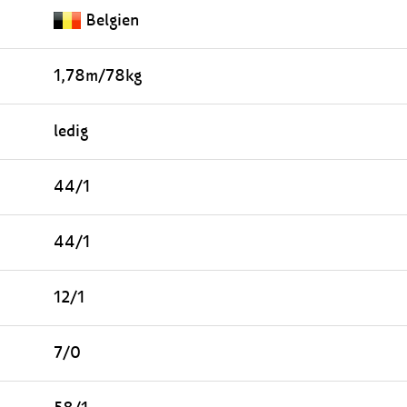
Belgien
1,78m/78kg
ledig
44/1
44/1
12/1
7/0