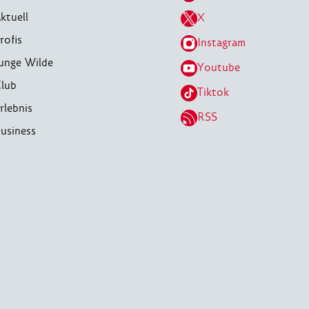
ktuell
X
rofis
Instagram
unge Wilde
Youtube
lub
Tiktok
rlebnis
RSS
usiness