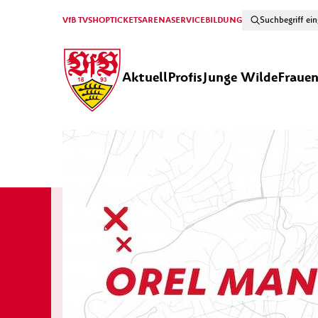
VfB TV
SHOP
TICKETS
ARENA
SERVICE
BILDUNG
Aktuell
Profis
Junge Wilde
Fraue