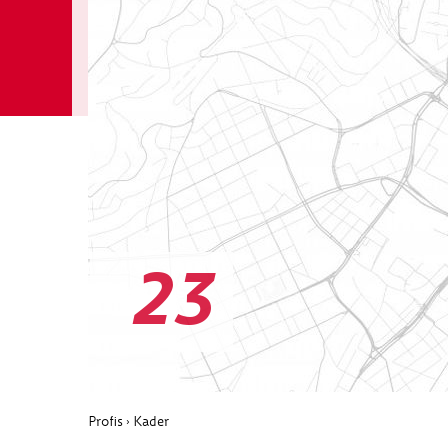
23
Profis
Kader
›