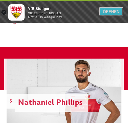
VfB Stuttgart
ÖFFNEN
×
VfB Stuttgart 1893 AG
Menü
Gratis - In Google Play
Nathaniel Phillips
5